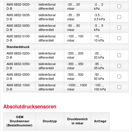
AMS 6832-0020-
bidirektional
-20 ... 20
-2 ... 2
D-B
differentiell
mbar
kPa
AMS 6832-0035-
bidirektional
-35 ... 35
-3.5 ...
D-B
differentiell
mbar
3.5 kPa
AMS 6832-0050-
bidirektional
-50 ... 50
-5 ... 5
D-B
differentiell
mbar
kPa
AMS 6832-0100-
bidirektional
-100 ... 100
-10 ...
D-B
differentiell
mbar
10 kPa
Standarddruck
AMS 6832-0200-
bidirektional
-200 ... 200
-20 ...
D-B
differentiell
mbar
20 kPa
AMS 6832-0350-
bidirektional
-350 ... 350
-35 ...
D-B
differentiell
mbar
35 kPa
AMS 6832-0500-
bidirektional
-500 ... 500
-50 ...
D-B
differentiell
mbar
50 kPa
AMS 6832-1000-
bidirektional
-1000 ... 1000
-100 ...
D-B
differentiell
mbar
100 kPa
Absolutdrucksensoren
OEM
Druckbereich
Drucksensor
Drucktyp
Anfrage
in mbar
(Bestellnummer)