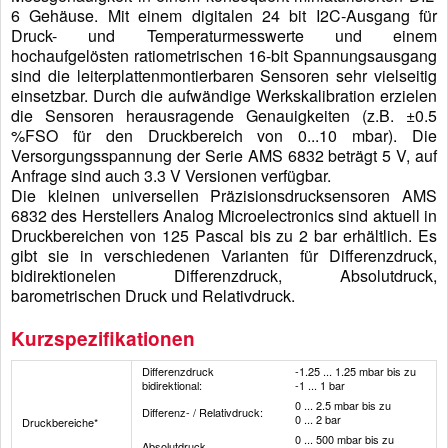
6 Gehäuse. Mit einem digitalen 24 bit I2C-Ausgang für
Druck- und Temperaturmesswerte und einem
hochaufgelösten ratiometrischen 16-bit Spannungsausgang
sind die leiterplattenmontierbaren Sensoren sehr vielseitig
einsetzbar. Durch die aufwändige Werkskalibration erzielen
die Sensoren herausragende Genauigkeiten (z.B. ±0.5
%FSO für den Druckbereich von 0...10 mbar). Die
Versorgungsspannung der Serie AMS 6832 beträgt 5 V, auf
Anfrage sind auch 3.3 V Versionen verfügbar.
Die kleinen universellen Präzisionsdrucksensoren AMS
6832 des Herstellers Analog Microelectronics sind aktuell in
Druckbereichen von 125 Pascal bis zu 2 bar erhältlich. Es
gibt sie in verschiedenen Varianten für Differenzdruck,
bidirektionelen Differenzdruck, Absolutdruck,
barometrischen Druck und Relativdruck.
Kurzspezifikationen
Differenzdruck
-1.25 ... 1.25 mbar bis zu
bidirektional:
-1 ... 1 bar
0 ... 2.5 mbar bis zu
Differenz- / Relativdruck:
0 ... 2 bar
Druck­bereiche*
0 ... 500 mbar bis zu
Absolutdruck