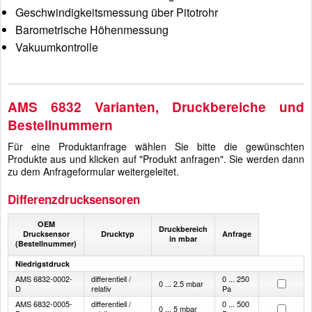
Geschwindigkeitsmessung über Pitotrohr
Barometrische Höhenmessung
Vakuumkontrolle
AMS 6832 Varianten, Druckbereiche und
Bestellnummern
Für eine Produktanfrage wählen Sie bitte die gewünschten
Produkte aus und klicken auf "Produkt anfragen". Sie werden dann
zu dem Anfrageformular weitergeleitet.
Differenzdrucksensoren
OEM
Druckbereich
Drucksensor
Drucktyp
Anfrage
in mbar
(Bestellnummer)
Niedrigstdruck
AMS 6832-0002-
differentiell /
0 ... 250
0 ... 2.5 mbar
D
relativ
Pa
AMS 6832-0005-
differentiell /
0 ... 500
0 ... 5 mbar