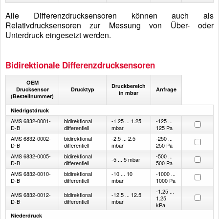
Alle Differenzdrucksensoren können auch als
Relativdrucksensoren zur Messung von Über- oder
Unterdruck eingesetzt werden.
Bidirektionale Differenzdrucksensoren
OEM
Druckbereich
Drucksensor
Drucktyp
Anfrage
in mbar
(Bestellnummer)
Niedrigstdruck
AMS 6832-0001-
bidirektional
-1.25 ... 1.25
-125 ...
D-B
differentiell
mbar
125 Pa
AMS 6832-0002-
bidirektional
-2.5 ... 2.5
-250 ...
D-B
differentiell
mbar
250 Pa
AMS 6832-0005-
bidirektional
-500 ...
-5 ... 5 mbar
D-B
differentiell
500 Pa
AMS 6832-0010-
bidirektional
-10 ... 10
-1000 ...
D-B
differentiell
mbar
1000 Pa
-1.25 ...
AMS 6832-0012-
bidirektional
-12.5 ... 12.5
1.25
D-B
differentiell
mbar
kPa
Niederdruck