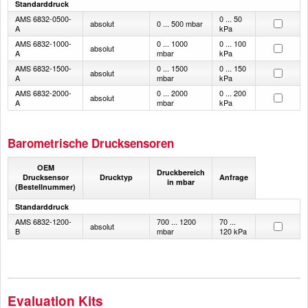
Standarddruck
AMS 6832-0500-
0 ... 50
absolut
0 ... 500 mbar
A
kPa
AMS 6832-1000-
0 ... 1000
0 ... 100
absolut
A
mbar
kPa
AMS 6832-1500-
0 ... 1500
0 ... 150
absolut
A
mbar
kPa
AMS 6832-2000-
0 ... 2000
0 ... 200
absolut
A
mbar
kPa
Barometrische Drucksensoren
OEM
Druckbereich
Drucksensor
Drucktyp
Anfrage
in mbar
(Bestellnummer)
Standarddruck
AMS 6832-1200-
700 ... 1200
70 ...
absolut
B
mbar
120 kPa
Evaluation Kits