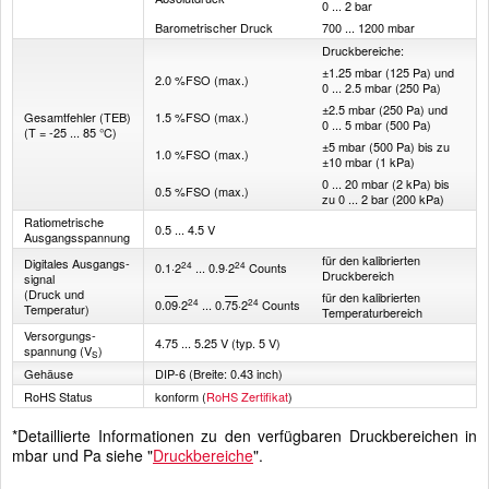
0 ... 2 bar
Barometrischer Druck
700 ... 1200 mbar
Druckbereiche:
±1.25 mbar (125 Pa) und
2.0 %FSO (max.)
0 ... 2.5 mbar (250 Pa)
±2.5 mbar (250 Pa) und
Gesamt­fehler (TEB)
1.5 %FSO (max.)
0 ... 5 mbar (500 Pa)
(T = -25 ... 85 °C)
±5 mbar (500 Pa) bis zu
1.0 %FSO (max.)
±10 mbar (1 kPa)
0 ... 20 mbar (2 kPa) bis
0.5 %FSO (max.)
zu 0 ... 2 bar (200 kPa)
Ratiometrische
0.5 ... 4.5 V
Ausgangsspannung
für den kalibrierten
Digitales Ausgangs­
24
24
0.1·2
... 0.9·2
Counts
Druckbereich
signal
(Druck und
für den kalibrierten
24
24
0.
09
·2
... 0.
75
·2
Counts
Temperatur)
Temperaturbereich
Versorgungs­
4.75 ... 5.25 V (typ. 5 V)
spannung (V
)
S
Gehäuse
DIP-6 (Breite: 0.43 inch)
RoHS Status
konform (
RoHS Zertifikat
)
*Detaillierte Informationen zu den verfügbaren Druckbereichen in
mbar und Pa siehe "
Druckbereiche
".