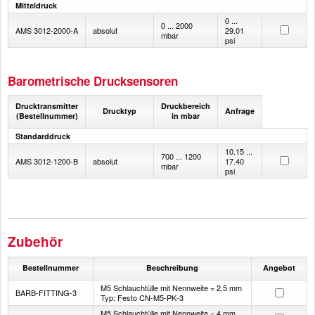
Mitteldruck
0 ...
0 ... 2000
AMS 3012-2000-A
absolut
29.01
mbar
psi
Barometrische Drucksensoren
Drucktransmitter
Druckbereich
Drucktyp
Anfrage
(Bestellnummer)
in mbar
Standarddruck
10.15 ...
700 ... 1200
AMS 3012-1200-B
absolut
17.40
mbar
psi
Zubehör
Bestellnummer
Beschreibung
Angebot
M5 Schlauchtülle mit Nennweite = 2,5 mm
BARB-FITTING-3
Typ: Festo CN-M5-PK-3
M5 Schlauchtülle mit Nennweite = 4 mm