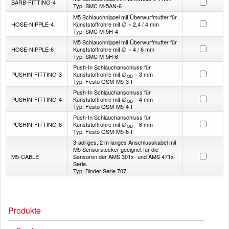
BARB-FITTING-4
Typ: SMC M-5AN-6
M5 Schlauchnippel mit Überwurfmutter für
HOSE-NIPPLE-4
Kunststoffrohre mit ∅ = 2,4 / 4 mm
Typ: SMC M-5H-4
M5 Schlauchnippel mit Überwurfmutter für
HOSE-NIPPLE-6
Kunststoffrohre mit ∅ = 4 / 6 mm
Typ: SMC M-5H-6
Push-In Schlauchanschluss für
PUSHIN-FITTING-3
Kunststoffrohre mit ∅
= 3 mm
OD
Typ: Festo QSM-M5-3-I
Push-In Schlauchanschluss für
PUSHIN-FITTING-4
Kunststoffrohre mit ∅
= 4 mm
OD
Typ: Festo QSM-M5-4-I
Push-In Schlauchanschluss für
PUSHIN-FITTING-6
Kunststoffrohre mit ∅
= 6 mm
OD
Typ: Festo QSM-M5-6-I
3-adriges, 2 m langes Anschlusskabel mit
M5 Sensorstecker geeignet für die
M5-CABLE
Sensoren der AMS 301x- und AMS 471x-
Serie.
Typ: Binder Serie 707
Produkte