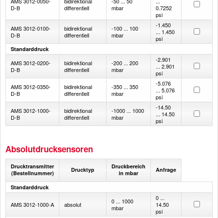
AMS 3012-0050-
bidirektional
-50 ... 50
...
D-B
differentiell
mbar
0.7252
psi
-1.450
AMS 3012-0100-
bidirektional
-100 ... 100
... 1.450
D-B
differentiell
mbar
psi
Standarddruck
-2.901
AMS 3012-0200-
bidirektional
-200 ... 200
... 2.901
D-B
differentiell
mbar
psi
-5.076
AMS 3012-0350-
bidirektional
-350 ... 350
... 5.076
D-B
differentiell
mbar
psi
-14.50
AMS 3012-1000-
bidirektional
-1000 ... 1000
... 14.50
D-B
differentiell
mbar
psi
Absolutdrucksensoren
Drucktransmitter
Druckbereich
Drucktyp
Anfrage
(Bestellnummer)
in mbar
Standarddruck
0 ...
0 ... 1000
AMS 3012-1000-A
absolut
14.50
mbar
psi