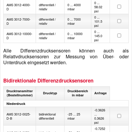
0 ...
AMS 3012-4000-
differentiell /
0 ... 4000
58.02
D
relativ
mbar
psi
0 ...
AMS 3012-7000-
differentiell /
0 ... 7000
101.5
D
relativ
mbar
psi
0 ...
AMS 3012-10000-
differentiell /
0 ... 10000
145.0
D
relativ
mbar
psi
Alle Differenzdrucksensoren können auch als
Relativdrucksensoren zur Messung von Über- oder
Unterdruck eingesetzt werden.
Bidirektionale Differenzdrucksensoren
Drucktransmitter
Druckbereich
Drucktyp
Anfrage
(Bestellnummer)
in mbar
Niederdruck
-0.3626
AMS 3012-0025-
bidirektional
-25 ... 25
...
D-B
differentiell
mbar
0.3626
psi
-0.7252