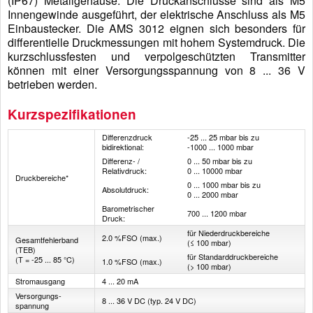
(IP67) Metallgehäuse. Die Druckanschlüsse sind als M5
Innengewinde ausgeführt, der elektrische Anschluss als M5
Einbaustecker. Die AMS 3012 eignen sich besonders für
differentielle Druckmessungen mit hohem Systemdruck. Die
kurzschlussfesten und verpolgeschützten Transmitter
können mit einer Versorgungsspannung von 8 ... 36 V
betrieben werden.
Kurzspezifikationen
Differenzdruck
-25 ... 25 mbar bis zu
bidirektional:
-1000 ... 1000 mbar
Differenz- /
0 ... 50 mbar bis zu
Relativdruck:
0 ... 10000 mbar
Druck­bereiche*
0 ... 1000 mbar bis zu
Absolutdruck:
0 ... 2000 mbar
Barometrischer
700 ... 1200 mbar
Druck:
für Niederdruckbereiche
2.0 %FSO (max.)
Gesamt­fehler­band
(≤ 100 mbar)
(TEB)
für Standarddruckbereiche
(T = -25 ... 85 °C)
1.0 %FSO (max.)
(> 100 mbar)
Stromausgang
4 ... 20 mA
Versorgungs­
8 ... 36 V DC (typ. 24 V DC)
spannung