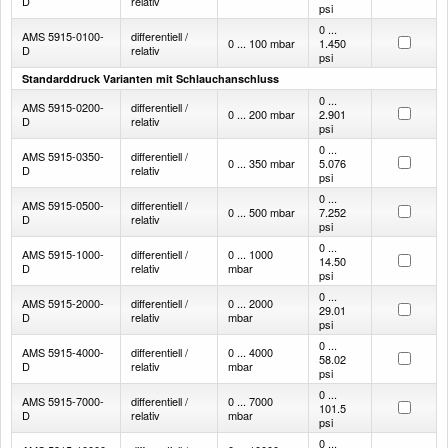
D
relativ
psi
0 ...
AMS 5915-0100-
differentiell /
0 ... 100 mbar
1.450
D
relativ
psi
Standarddruck Varianten mit Schlauchanschluss
0 ...
AMS 5915-0200-
differentiell /
0 ... 200 mbar
2.901
D
relativ
psi
0 ...
AMS 5915-0350-
differentiell /
0 ... 350 mbar
5.076
D
relativ
psi
0 ...
AMS 5915-0500-
differentiell /
0 ... 500 mbar
7.252
D
relativ
psi
0 ...
AMS 5915-1000-
differentiell /
0 ... 1000
14.50
D
relativ
mbar
psi
0 ...
AMS 5915-2000-
differentiell /
0 ... 2000
29.01
D
relativ
mbar
psi
0 ...
AMS 5915-4000-
differentiell /
0 ... 4000
58.02
D
relativ
mbar
psi
0 ...
AMS 5915-7000-
differentiell /
0 ... 7000
101.5
D
relativ
mbar
psi
0 ...