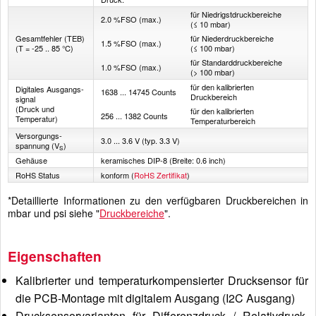
für Niedrigstdruckbereiche
2.0 %FSO (max.)
(≤ 10 mbar)
Gesamt­fehler (TEB)
für Niederdruckbereiche
1.5 %FSO (max.)
(T = -25 .. 85 °C)
(≤ 100 mbar)
für Standarddruckbereiche
1.0 %FSO (max.)
(> 100 mbar)
für den kalibrierten
Digitales Ausgangs­
1638 ... 14745 Counts
Druckbereich
signal
(Druck und
für den kalibrierten
256 ... 1382 Counts
Temperatur)
Temperaturbereich
Versorgungs­
3.0 ... 3.6 V (typ. 3.3 V)
spannung (V
)
S
Gehäuse
keramisches DIP-8 (Breite: 0.6 inch)
RoHS Status
konform (
RoHS Zertifikat
)
*Detaillierte Informationen zu den verfügbaren Druckbereichen in
mbar und psi siehe "
Druckbereiche
".
Eigenschaften
Kalibrierter und temperaturkompensierter Drucksensor für
die PCB-Montage mit digitalem Ausgang (I2C Ausgang)
Drucksensorvarianten für Differenzdruck / Relativdruck,