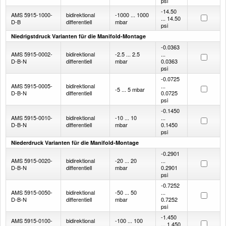
psi
-14.50
AMS 5915-1000-
bidirektional
-1000 ... 1000
... 14.50
D-B
differentiell
mbar
psi
Niedrigstdruck Varianten für die Manifold-Montage
-0.0363
AMS 5915-0002-
bidirektional
-2.5 ... 2.5
...
D-B-N
differentiell
mbar
0.0363
psi
-0.0725
AMS 5915-0005-
bidirektional
...
-5 ... 5 mbar
D-B-N
differentiell
0.0725
psi
-0.1450
AMS 5915-0010-
bidirektional
-10 ... 10
...
D-B-N
differentiell
mbar
0.1450
psi
Niederdruck Varianten für die Manifold-Montage
-0.2901
AMS 5915-0020-
bidirektional
-20 ... 20
...
D-B-N
differentiell
mbar
0.2901
psi
-0.7252
AMS 5915-0050-
bidirektional
-50 ... 50
...
D-B-N
differentiell
mbar
0.7252
psi
-1.450
AMS 5915-0100-
bidirektional
-100 ... 100
... 1.450