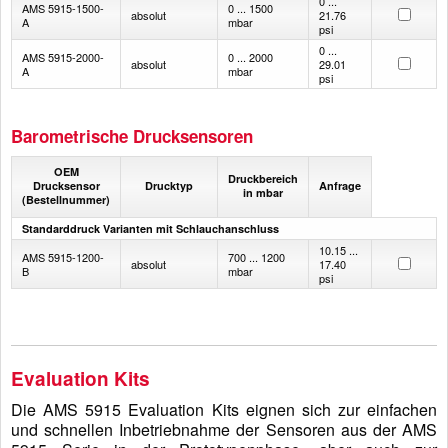
0 ...
AMS 5915-1500-
0 ... 1500
absolut
21.76
A
mbar
psi
0 ...
AMS 5915-2000-
0 ... 2000
absolut
29.01
A
mbar
psi
Barometrische Drucksensoren
OEM
Druckbereich
Drucksensor
Drucktyp
Anfrage
in mbar
(Bestellnummer)
Standarddruck Varianten mit Schlauchanschluss
10.15 ...
AMS 5915-1200-
700 ... 1200
absolut
17.40
B
mbar
psi
Evaluation Kits
Die AMS 5915 Evaluation Kits eignen sich zur einfachen
und schnellen Inbetriebnahme der Sensoren aus der AMS