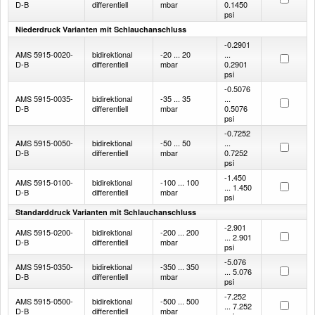
D-B
differentiell
mbar
0.1450
psi
Niederdruck Varianten mit Schlauchanschluss
-0.2901
AMS 5915-0020-
bidirektional
-20 ... 20
...
D-B
differentiell
mbar
0.2901
psi
-0.5076
AMS 5915-0035-
bidirektional
-35 ... 35
...
D-B
differentiell
mbar
0.5076
psi
-0.7252
AMS 5915-0050-
bidirektional
-50 ... 50
...
D-B
differentiell
mbar
0.7252
psi
-1.450
AMS 5915-0100-
bidirektional
-100 ... 100
... 1.450
D-B
differentiell
mbar
psi
Standarddruck Varianten mit Schlauchanschluss
-2.901
AMS 5915-0200-
bidirektional
-200 ... 200
... 2.901
D-B
differentiell
mbar
psi
-5.076
AMS 5915-0350-
bidirektional
-350 ... 350
... 5.076
D-B
differentiell
mbar
psi
-7.252
AMS 5915-0500-
bidirektional
-500 ... 500
... 7.252
D-B
differentiell
mbar