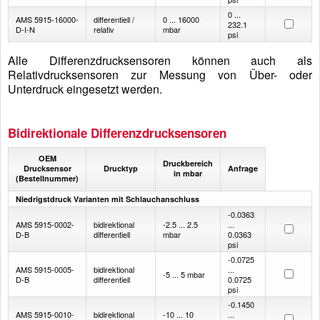
0 ...
AMS 5915-16000-
differentiell /
0 ... 16000
232.1
D-I-N
relativ
mbar
psi
Alle Differenzdrucksensoren können auch als
Relativdrucksensoren zur Messung von Über- oder
Unterdruck eingesetzt werden.
Bidirektionale Differenzdrucksensoren
OEM
Druckbereich
Drucksensor
Drucktyp
Anfrage
in mbar
(Bestellnummer)
Niedrigstdruck Varianten mit Schlauchanschluss
-0.0363
AMS 5915-0002-
bidirektional
-2.5 ... 2.5
...
D-B
differentiell
mbar
0.0363
psi
-0.0725
AMS 5915-0005-
bidirektional
...
-5 ... 5 mbar
D-B
differentiell
0.0725
psi
-0.1450
AMS 5915-0010-
bidirektional
-10 ... 10
...