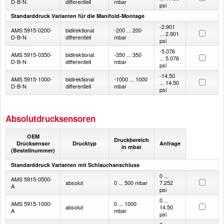
D-B-N
differentiell
mbar
psi
Standarddruck Varianten für die Manifold-Montage
-2.901
AMS 5915-0200-
bidirektional
-200 ... 200
... 2.901
D-B-N
differentiell
mbar
psi
-5.076
AMS 5915-0350-
bidirektional
-350 ... 350
... 5.076
D-B-N
differentiell
mbar
psi
-14.50
AMS 5915-1000-
bidirektional
-1000 ... 1000
... 14.50
D-B-N
differentiell
mbar
psi
Absolutdrucksensoren
OEM
Druckbereich
Drucksensor
Drucktyp
Anfrage
in mbar
(Bestellnummer)
Standarddruck Varianten mit Schlauchanschluss
0 ...
AMS 5915-0500-
absolut
0 ... 500 mbar
7.252
A
psi
0 ...
AMS 5915-1000-
0 ... 1000
absolut
14.50
A
mbar
psi