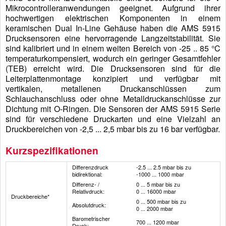
Mikrocontrolleranwendungen geeignet. Aufgrund ihrer
hochwertigen elektrischen Komponenten in einem
keramischen Dual In-Line Gehäuse haben die AMS 5915
Drucksensoren eine hervorragende Langzeitstabilität. Sie
sind kalibriert und in einem weiten Bereich von -25 .. 85 °C
temperaturkompensiert, wodurch ein geringer Gesamtfehler
(TEB) erreicht wird. Die Drucksensoren sind für die
Leiterplattenmontage konzipiert und verfügbar mit
vertikalen, metallenen Druckanschlüssen zum
Schlauchanschluss oder ohne Metalldruckanschlüsse zur
Dichtung mit O-Ringen. Die Sensoren der AMS 5915 Serie
sind für verschiedene Druckarten und eine Vielzahl an
Druckbereichen von -2,5 ... 2,5 mbar bis zu 16 bar verfügbar.
Kurzspezifikationen
Differenzdruck
-2.5 ... 2.5 mbar bis zu
bidirektional:
-1000 ... 1000 mbar
Differenz- /
0 ... 5 mbar bis zu
Relativdruck:
0 ... 16000 mbar
Druck­bereiche*
0 ... 500 mbar bis zu
Absolutdruck:
0 ... 2000 mbar
Barometrischer
700 ... 1200 mbar
Druck: