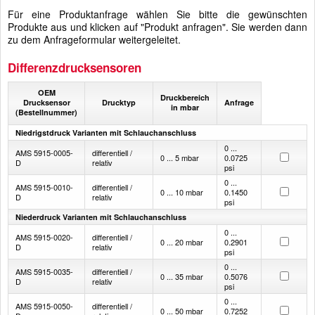
Für eine Produktanfrage wählen Sie bitte die gewünschten
Produkte aus und klicken auf "Produkt anfragen". Sie werden dann
zu dem Anfrageformular weitergeleitet.
Differenzdrucksensoren
OEM
Druckbereich
Drucksensor
Drucktyp
Anfrage
in mbar
(Bestellnummer)
Niedrigstdruck Varianten mit Schlauchanschluss
0 ...
AMS 5915-0005-
differentiell /
0 ... 5 mbar
0.0725
D
relativ
psi
0 ...
AMS 5915-0010-
differentiell /
0 ... 10 mbar
0.1450
D
relativ
psi
Niederdruck Varianten mit Schlauchanschluss
0 ...
AMS 5915-0020-
differentiell /
0 ... 20 mbar
0.2901
D
relativ
psi
0 ...
AMS 5915-0035-
differentiell /
0 ... 35 mbar
0.5076
D
relativ
psi
0 ...
AMS 5915-0050-
differentiell /
0 ... 50 mbar
0.7252