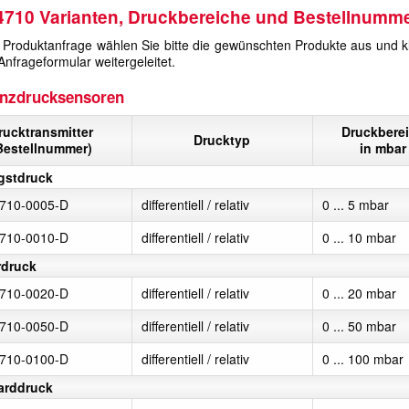
710 Varianten, Druckbereiche und Bestellnumm
 Produktanfrage wählen Sie bitte die gewünschten Produkte aus und k
nfrageformular weitergeleitet.
enzdrucksensoren
rucktransmitter
Druckbere
Drucktyp
Bestellnummer)
in mbar
gstdruck
710-0005-D
differentiell / relativ
0 ... 5 mbar
710-0010-D
differentiell / relativ
0 ... 10 mbar
rdruck
710-0020-D
differentiell / relativ
0 ... 20 mbar
710-0050-D
differentiell / relativ
0 ... 50 mbar
710-0100-D
differentiell / relativ
0 ... 100 mbar
arddruck