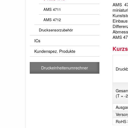
AMS 471
AMS 4711
miniatu
Kunstst
AMS 4712
Einbau
Differe
Drucksensorzubehör
Abmessu
AMS 4710
ICs
Kurzs
Kundenspez. Produkte
Druckeinheitenumrechner
Druck­
Gesamt
(T = -2
Ausga
Versor
RoHS 