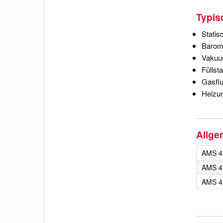
Typi
Stati
Barom
Vaku
Fülls
Gasfl
Heizun
Allge
AMS 47
AMS 47
AMS 47