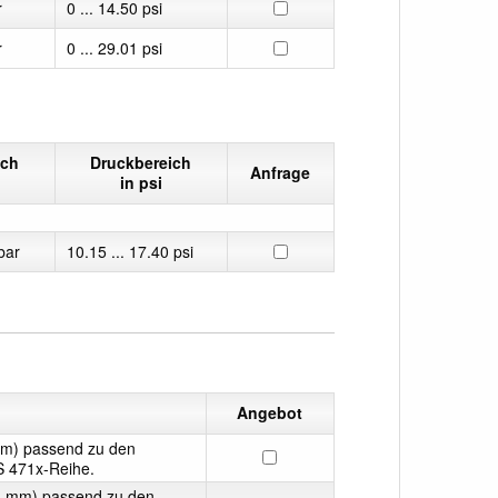
r
0 ... 14.50 psi
r
0 ... 29.01 psi
ich
Druckbereich
Anfrage
in psi
bar
10.15 ... 17.40 psi
Angebot
m) passend zu den
 471x-Reihe.
 mm) passend zu den