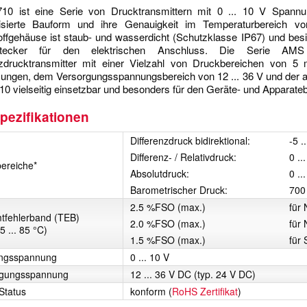
0 ist eine Serie von Drucktransmittern mit 0 ... 10 V Spannu
risierte Bauform und ihre Genauigkeit im Temperaturbereich vo
offgehäuse ist staub- und wasserdicht (Schutzklasse IP67) und besi
stecker für den elektrischen Anschluss. Die Serie AMS
nzdrucktransmitter mit einer Vielzahl von Druckbereichen von 
ngen, dem Versorgungsspannungsbereich von 12 ... 36 V und der a
 vielseitig einsetzbar und besonders für den Geräte- und Apparateb
pezifikationen
Differenzdruck bidirektional:
-5 .
Differenz- / Relativdruck:
0 ..
bereiche*
Absolutdruck:
0 ..
Barometrischer Druck:
700
2.5 %FSO (max.)
für 
­fehler­band (TEB)
2.0 %FSO (max.)
für
5 ... 85 °C)
1.5 %FSO (max.)
für
ngs­spannung
0 ... 10 V
gungs­spannung
12 ... 36 V DC (typ. 24 V DC)
Status
konform (
RoHS Zertifikat
)