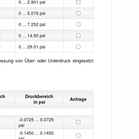
0 ... 2.901 psi
0 ... 5.076 psi
0 ... 7.252 psi
r
0 ... 14.50 psi
r
0 ... 29.01 psi
essung von Über- oder Unterdruck eingesetzt
ich
Druckbereich
Anfrage
in psi
-0.0725 ... 0.0725
psi
-0.1450 ... 0.1450
psi