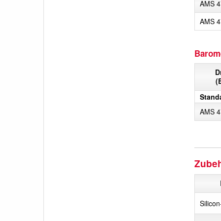
AMS 4
AMS 4
Barome
D
(
Stand
AMS 4
Zube
Silico