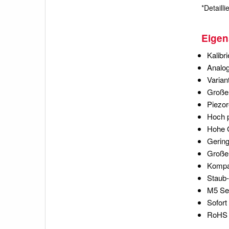
*Detaill
Eigen
Kalibr
Analog
Varian
Große 
Piezor
Hoch p
Hohe 
Gering
Großer
Kompa
Staub-
M5 Se
Sofort
RoHS 