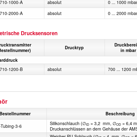
710-1000-A
absolut
0 ... 1000 mba
710-2000-A
absolut
0 ... 2000 mba
trische Drucksensoren
rucktransmitter
Druckbere
Drucktyp
Bestellnummer)
in mbar
arddruck
710-1200-B
absolut
700 ... 1200 m
hör
Bestellnummer
Beschreibung
Silikonschlauch (∅
= 3,2 mm, ∅
= 6,4 m
ID
OD
n-Tubing-3-6
Druckanschlüssen an dem Gehäuse der AMS
Weicher PU-Schlauch (∅
= 4 mm, ∅
= 6