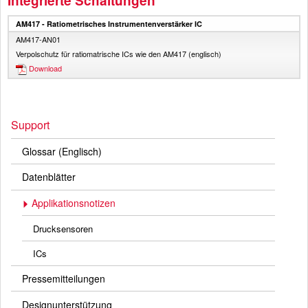
Integrierte Schaltungen
AM417 - Ratiometrisches Instrumentenverstärker IC
AM417-AN01
Verpolschutz für ratiomatrische ICs wie den AM417 (englisch)
Download
Support
Glossar (Englisch)
Datenblätter
Applikationsnotizen
Drucksensoren
ICs
Pressemitteilungen
Designunterstützung