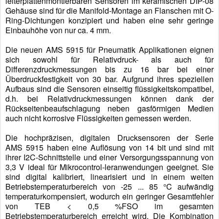
leiterplattenmontierbaren Sensoren im keramischen DIP-08
Gehäuse sind für die Manifold-Montage an Flanschen mit O-
Ring-Dichtungen konzipiert und haben eine sehr geringe
Einbauhöhe von nur ca. 4 mm.
Die neuen AMS 5915 für Pneumatik Applikationen eignen
sich sowohl für Relativdruck- als auch für
Differenzdruckmessungen bis zu 16 bar bei einer
Überdruckfestigkeit von 30 bar. Aufgrund ihres speziellen
Aufbaus sind die Sensoren einseitig flüssigkeitskompatibel,
d.h. bei Relativdruckmessungen können dank der
Rückseitenbeaufschlagung neben gasförmigen Medien
auch nicht korrosive Flüssigkeiten gemessen werden.
Die hochpräzisen, digitalen Drucksensoren der Serie
AMS 5915 haben eine Auflösung von 14 bit und sind mit
ihrer I2C-Schnittstelle und einer Versorgungsspannung von
3,3 V ideal für Mikrocontrol-leranwendungen geeignet. Sie
sind digital kalibriert, linearisiert und in einem weiten
Betriebstemperaturbereich von -25 ... 85 °C aufwändig
temperaturkompensiert, wodurch ein geringer Gesamtfehler
von TEB < 0,5 %FSO im gesamten
Betriebstemperaturbereich erreicht wird. Die Kombination